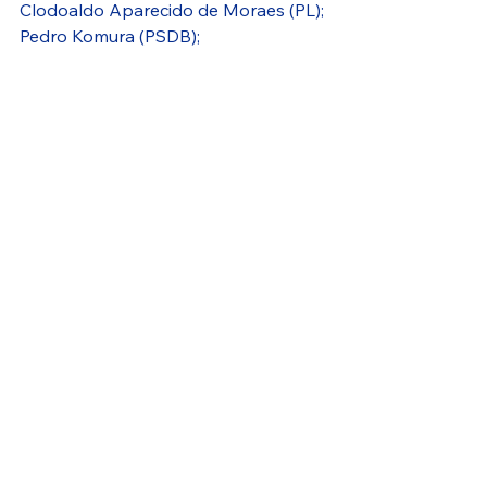
Clodoaldo Aparecido de Moraes (PL);
Pedro Komura (PSDB);
Milton Lins da Silva, o Bi Gêmeos 
(PSD).
COMISSÃO DE SAÚDE, ZOONOSES 
E BEM-ESTAR ANIMAL
Otto Flores Rezende (PSD);
Fernanda Moreno da Silva (MDB);
Maurino José da Silva (PODEMOS), o 
policial Maurino;
José Francimário Vieira de Macedo 
(PL), o Farofa;
Osvaldo Antonio da Silva 
(Republicanos), o pastor Osvaldo.
COMISSÃO DE ASSISTÊNCIA 
SOCIAL, CIDADANIA E DIREITOS 
HUMANOS