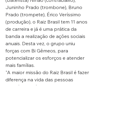
(baterista) Ninão (contrabaixo), 
Juninho Prado (trombone), Bruno 
Prado (trompete), Érico Veríssimo 
(produção), o Raiz Brasil tem 11 anos 
de carreira e já é uma prática da 
banda a realização de ações sociais 
anuais. Desta vez, o grupo uniu 
forças com Bi Gêmeos, para 
potencializar os esforços e atender 
mais famílias.
"A maior missão do Raiz Brasil é fazer 
diferença na vida das pessoas 
através da música", e essas ações 
solidárias não fazem diferença só da 
vida delas, mas também na nossa", 
explicou o baterista.