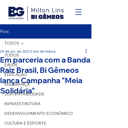
Post
TODOS
29 de jun. de 2021
2 min de leitura
TODOS
Em parceria com a Banda
SAÚDE
Raiz Brasil, Bi Gêmeos
EDUCAÇÃO
lança Campanha "Meia
SEGURANÇA
Solidária"
SUSTENTABILIDADE
INFRAESTRUTURA
DESENVOLVIMENTO ECONÔMICO
CULTURA E ESPORTE