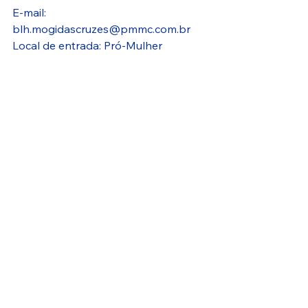
E-mail: 
blh.mogidascruzes@pmmc.com.br
Local de entrada: Pró-Mulher
Dia e horário de atendimento: 
Segunda à sexta das 07:00 às 17:00
Documentos necessários: RG ou 
outro documento pessoal com foto e;
Desejáveis: cartão da gestante, 
carteira de vacinação (criança), cartão 
SIS.
Requisitos: Doação de leite humano: 
ser saudável, não consumir bebidas 
alcoólicas, não fumar, ter leite 
excedente, se dispor a doar o leite 
excedente por livre e espontânea 
vontade.
Fluxo: Auxílio com amamentação: 
atendimento presencial mãe e bebê;