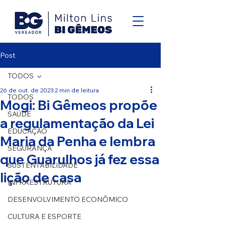
Post
TODOS
26 de out. de 2023
2 min de leitura
TODOS
Mogi: Bi Gêmeos propõe
SAÚDE
a regulamentação da Lei
EDUCAÇÃO
Maria da Penha e lembra
SEGURANÇA
que Guarulhos já fez essa
SUSTENTABILIDADE
lição de casa
INFRAESTRUTURA
DESENVOLVIMENTO ECONÔMICO
CULTURA E ESPORTE