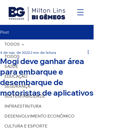
Post
TODOS
4 de mai. de 2023
2 min de leitura
TODOS
Mogi deve ganhar área
SAÚDE
para embarque e
EDUCAÇÃO
desembarque de
SEGURANÇA
motoristas de aplicativos
SUSTENTABILIDADE
INFRAESTRUTURA
DESENVOLVIMENTO ECONÔMICO
CULTURA E ESPORTE