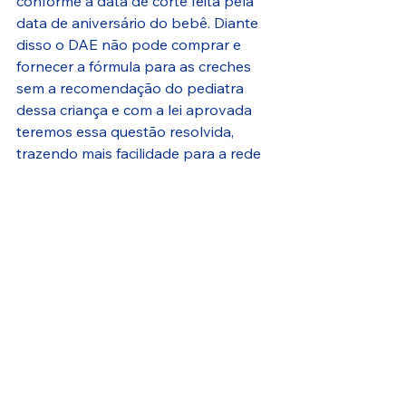
conforme a data de corte feita pela 
data de aniversário do bebê. Diante 
disso o DAE não pode comprar e 
fornecer a fórmula para as creches 
sem a recomendação do pediatra 
dessa criança e com a lei aprovada 
teremos essa questão resolvida, 
trazendo mais facilidade para a rede 
de ensino e preservando um direito 
da criança e da família”, garantiu Bi 
Gêmeos.
Reprodução: a'semana 
SAÚDE
EDUCAÇÃO