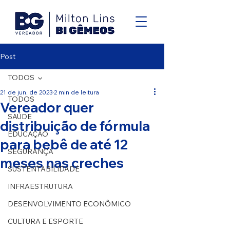
Post
TODOS
21 de jun. de 2023
2 min de leitura
TODOS
Vereador quer
SAÚDE
distribuição de fórmula
EDUCAÇÃO
para bebê de até 12
SEGURANÇA
meses nas creches
SUSTENTABILIDADE
INFRAESTRUTURA
DESENVOLVIMENTO ECONÔMICO
CULTURA E ESPORTE