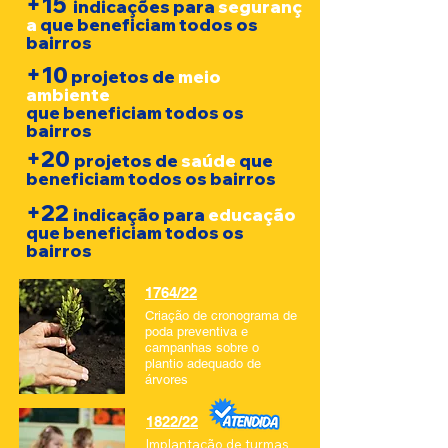
+15
indicações
para
seguranç
a
que beneficiam todos os
bairros
+10
projetos
de
meio
ambiente
que beneficiam todos os
bairros
+20
projetos de
saúde
que
beneficiam todos os bairros
+22
indicação para
educação
que beneficiam todos os
bairros
1764/22
Criação de cronograma de
poda preventiva e
campanhas sobre o
plantio adequado de
árvores
1822/22
Implantação de turmas