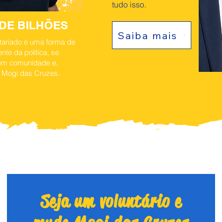
tudo isso.
 DE BILHÕES
Saiba mais
tariado é uma forma de
nte da política, se
em comunidade e,
 Mogi das Cruzes.
Seja um voluntário e