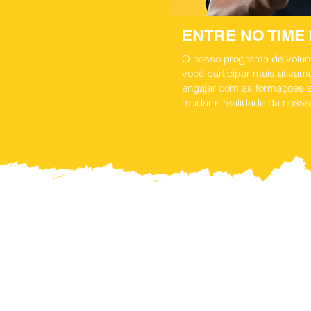
ENTRE NO TIME
O nosso programa de volun
você participar mais ativame
engajar com as formações 
mudar a realidade da nossa