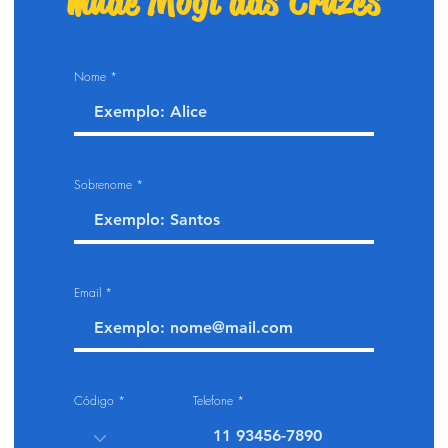
mude Mogi das Cruzes
Nome
Sobrenome
Email
Código
Telefone