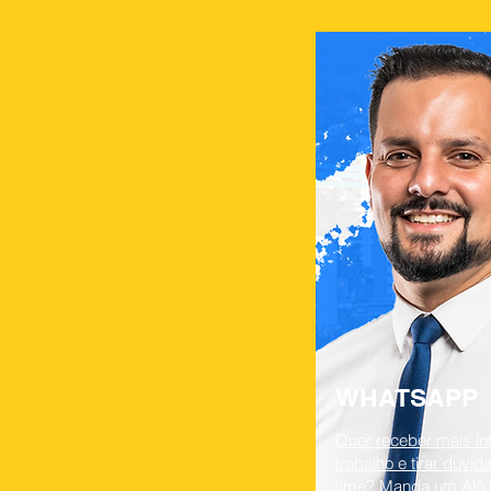
WHA
TSAPP
Quer receber mais i
trabalho e tirar dúvi
time? Manda um Alô 