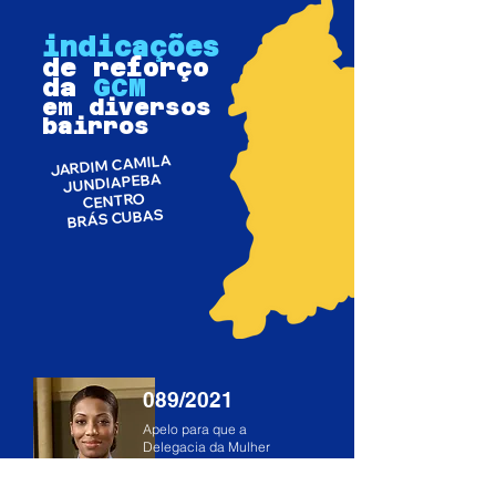
indicações
de reforço
da
GCM
em diversos
bairros
JARDIM CAMILA
JUNDIAPEBA
CENTRO
BRÁS CUBAS
089/2021
Apelo para que a
Delegacia da Mulher
funcione 24 horas para
atender as vítimas de