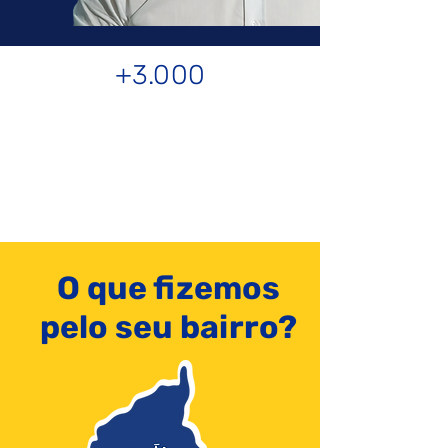
+3.000
famílias atendidas
65%
de
efetividade
+4 anos
cuidando de Mogi
O que fizemos
pelo seu bairro?