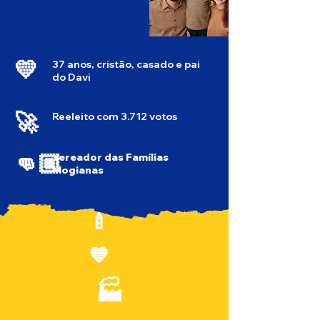
💛
37 anos, cristão, casado e pai
do Davi
🚀
Reeleito com 3.712 votos
👊🏼
Vereador das Famílias
Mogianas
🍼
​💙
🏭