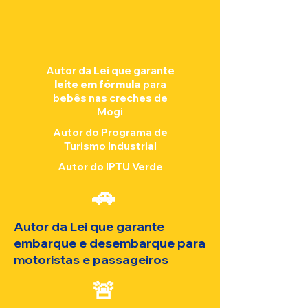
Autor da Lei que garante
leite em fórmula
para
bebês nas creches de
Mogi
Autor do Programa de
Turismo Industrial
Autor do IPTU Verde
​🚗
Autor da Lei que garante
embarque e desembarque para
motoristas e passageiros
🚨